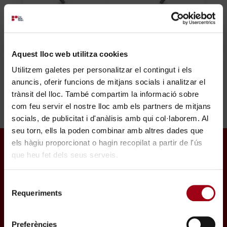
Aquest lloc web utilitza cookies
Utilitzem galetes per personalitzar el contingut i els
anuncis, oferir funcions de mitjans socials i analitzar el
trànsit del lloc. També compartim la informació sobre
com feu servir el nostre lloc amb els partners de mitjans
socials, de publicitat i d'anàlisis amb qui col·laborem. Al
seu torn, ells la poden combinar amb altres dades que
els hàgiu proporcionat o hagin recopilat a partir de l'ús
que heu fet dels seus serveis.
×
Somos la unidad de drones de la
Selecció
Guardia Urbana y Bomberos de
Requeriments
de
la ciudad de Barcelona
Trabaja con nosotros
consentiment
Preferències