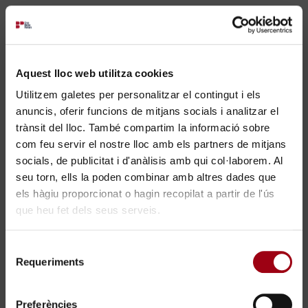
Galería de
Ver entera
premios i
Aquest lloc web utilitza cookies
menciones
Utilitzem galetes per personalitzar el contingut i els
anuncis, oferir funcions de mitjans socials i analitzar el
trànsit del lloc. També compartim la informació sobre
com feu servir el nostre lloc amb els partners de mitjans
socials, de publicitat i d'anàlisis amb qui col·laborem. Al
seu torn, ells la poden combinar amb altres dades que
els hàgiu proporcionat o hagin recopilat a partir de l'ús
que heu fet dels seus serveis.
×
Selecció
Requeriments
de
Trabaja con nosotros
consentiment
Preferències