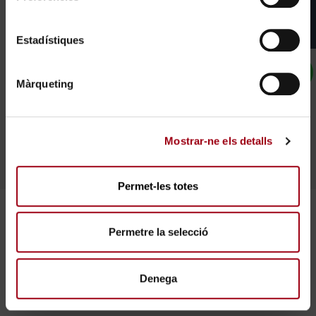
Departament BPS Sistemes (enginyeria de
seguretat), sistemes d'alarmes i CCTV.
Departament Barna Dip (Security Management,
Estadístiques
Safety Management, Ciberseguretat estratègica)
Departament Barna Dron (empresa homologada
Màrqueting
per AESA, drons de seguretat privada i policies
locals)
Mostrar-ne els detalls
Permet-les totes
Permetre la selecció
Denega