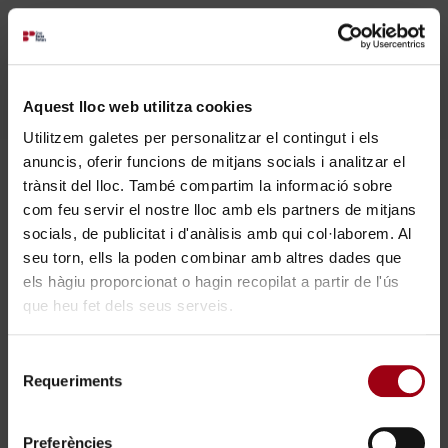
Aquest lloc web utilitza cookies
Utilitzem galetes per personalitzar el contingut i els
anuncis, oferir funcions de mitjans socials i analitzar el
trànsit del lloc. També compartim la informació sobre
com feu servir el nostre lloc amb els partners de mitjans
Barna Protección y Seguridad, S.L.
socials, de publicitat i d'anàlisis amb qui col·laborem. Al
seu torn, ells la poden combinar amb altres dades que
Edificio corporativo. C/Arizala, 41, baixos. 08028
els hàgiu proporcionat o hagin recopilat a partir de l'ús
BARCELONA
que heu fet dels seus serveis.
×
Horario
: Lunes a jueves de 9 a 14 y de 15 a 18.
Viernes de 7 a 15
Selecció
Requeriments
de
Servicio Técnico 24H 902 107 720
Trabaja con nosotros
consentiment
Preferències