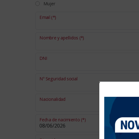
Mujer
Email
(*)
Nombre y apellidos
(*)
DNI
Nº Seguridad social
Nacionalidad
Fecha de nacimiento
(*)