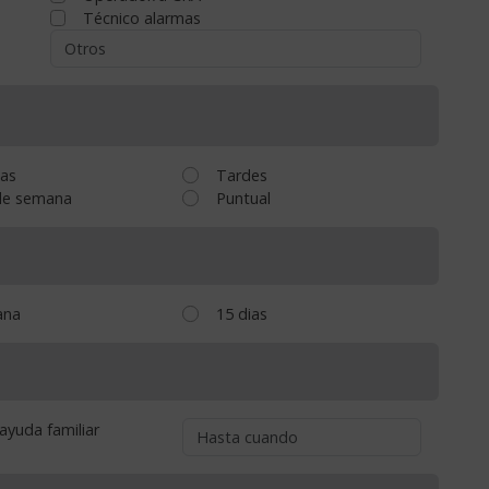
Técnico alarmas
as
Tardes
de semana
Puntual
ana
15 dias
ayuda familiar