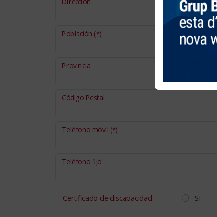
Dirección
Población
(*)
Provincia
Código Postal
Teléfono móvil
(*)
Teléfono fijo
Certificado de discapacidad
SI