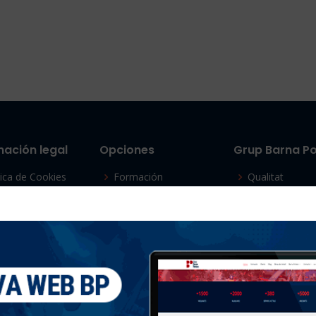
mación legal
Opciones
Grup Barna Po
tica de Cookies
Formación
Qualitat
o legal
Clientes
Responsabilida
tica de privacidad
Noticias
Legislación
Consejos de
Bolsa de trabajo
seguridad
Videos