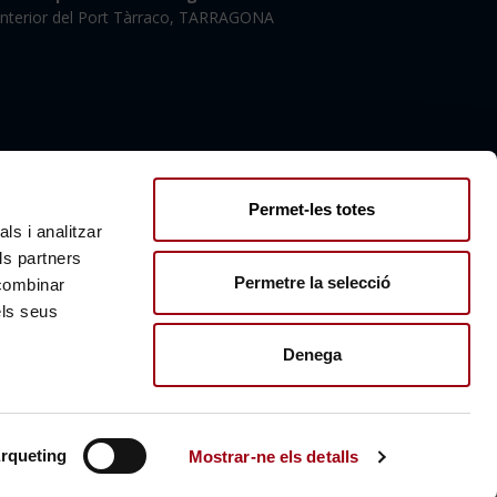
'interior del Port Tàrraco, TARRAGONA
Permet-les totes
ls i analitzar
ls partners
Permetre la selecció
 combinar
els seus
x
Denega
rqueting
Mostrar-ne els detalls