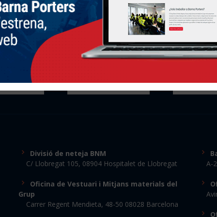
Galerías
Asociados a
Divisió de neteja BNM
Ba
C/ Llobregat 105, 08904 Hospitalet de Llobregat
A-2
Oficina de Vestuari i Mitjans materials del
Of
Grup
Avi
Carrer Regent Mendieta, 48-50 08028 Barcelona
Of