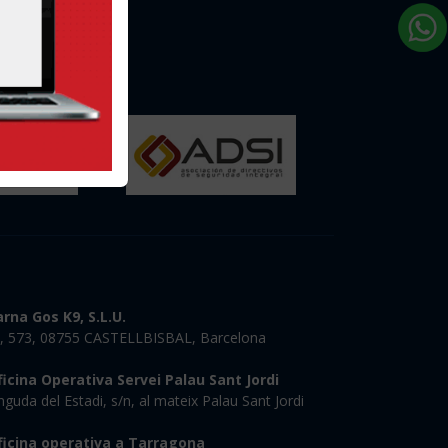
rna Gos K9, S.L.U.
, 573, 08755 CASTELLBISBAL, Barcelona
icina Operativa Servei Palau Sant Jordi
nguda del Estadi, s/n, al mateix Palau Sant Jordi
icina operativa a Tarragona