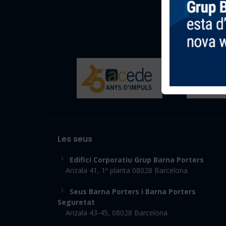
Les seus
Edifici Corporatiu Grup Barna Porters
Arizala 41, 1ª planta 08028 Barcelona
Seus Barna Porters i Barna Porters
Seguretat
Arizala 43-45, 08028 Barcelona