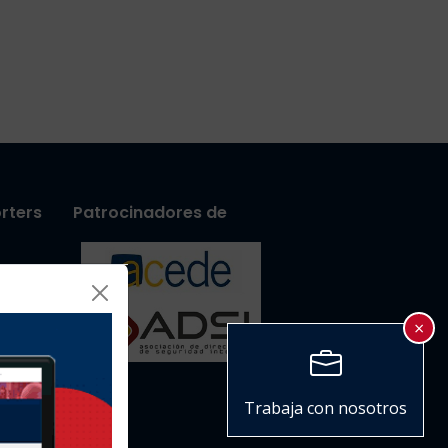
rters
Patrocinadores de
d social
×
Trabaja con nosotros