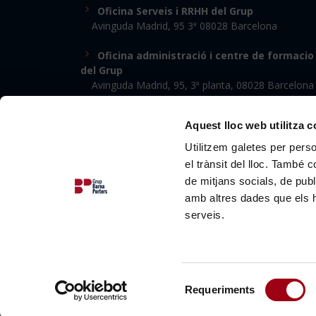
Oficina Serveis i RRHH del Grup
Avinguda Madrid, 95 3ª 08028 Barcelona
Oficina administració i centre de formacio
del Grup
Avinguda Madrid, 95, 3ª planta, 08028 Barcelona
Aquest lloc web utilitza 
Utilitzem galetes per person
el trànsit del lloc. També 
de mitjans socials, de publ
amb altres dades que els hà
serveis.
Selecció
Requeriments
de
si
consentiment