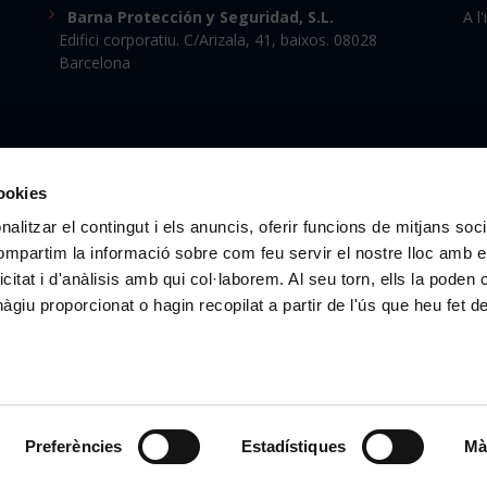
Barna Protección y Seguridad, S.L.
A l
Edifici corporatiu. C/Arizala, 41, baixos. 08028
Barcelona
cookies
alitzar el contingut i els anuncis, oferir funcions de mitjans socia
© Copyright
Barna Porters 2026
® Todas las marcas registradas
compartim la informació sobre com feu servir el nostre lloc amb e
icitat i d'anàlisis amb qui col·laborem. Al seu torn, ells la poden
giu proporcionat o hagin recopilat a partir de l'ús que heu fet d
Preferències
Estadístiques
Mà