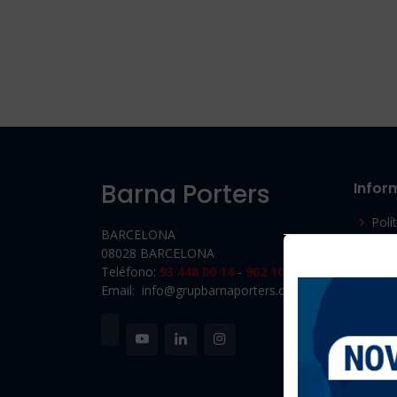
Barna Porters
Infor
Polí
BARCELONA
08028 BARCELONA
Avis
Teléfono:
93 448 00 14
-
902 107 720
Polí
Email: info@grupbarnaporters.cat