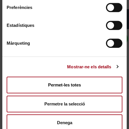
Ocupació actual o última ocupació
Preferències
Empresa
Estadístiques
Sector
Màrqueting
Càrrec
Mostrar-ne els detalls
Càrrec
Permet-les totes
Data inici
Permetre la selecció
Data final
Denega