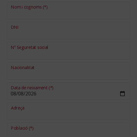
Nom i cognoms
(*)
DNI
Nº Seguretat social
Nacionalitat
Data de neixament
(*)
Adreça
Població
(*)