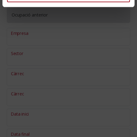
Ocupació anterior
Empresa
Sector
Càrrec
Càrrec
Data inici
Data final