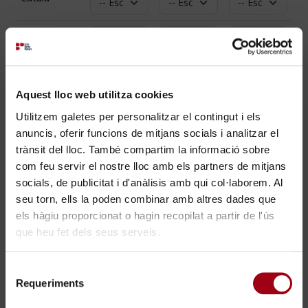
English
Français
Aquest lloc web utilitza cookies
Utilitzem galetes per personalitzar el contingut i els
Ofimàtica
anuncis, oferir funcions de mitjans socials i analitzar el
trànsit del lloc. També compartim la informació sobre
Nul
Bàsic
Usuari
Avançat
com feu servir el nostre lloc amb els partners de mitjans
socials, de publicitat i d'anàlisis amb qui col·laborem. Al
Word
seu torn, ells la poden combinar amb altres dades que
els hàgiu proporcionat o hagin recopilat a partir de l'ús
Excel
que heu fet dels seus serveis.
Internet
×
Selecció
Email
Requeriments
de
Treballa amb nosaltres
consentiment