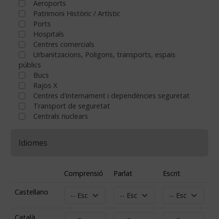
Aeroports
Patrimoni Històric / Artístic
Ports
Hospitals
Centres comercials
Urbanitzacions, Poligons, transports, espais
públics
Bucs
Rajos X
Centres d'internament i dependències seguretat
Transport de seguretat
Centrals nuclears
Idiomes
Comprensió
Parlat
Escrit
Castellano
Català