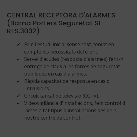
CENTRAL RECEPTORA D'ALARMES
(Barna Porters Seguretat SL
RES.3032)
Fem l´estudi inicial sense cost, tenint en
compte les necessitats del client.
Servei d´acudes (resposta d´alarmes) fent-hi
entrega de claus a les forces de seguretat
públiques en cas d´alarmes.
Ràpida capacitat de resposta en cas d
´intrusions.
Circuit tancat de televisió (CCTV).
Videovigilància d'instal·lacions, fem control d
´accés a tot tipus d'instal·lacions des de el
nostre centre de control.