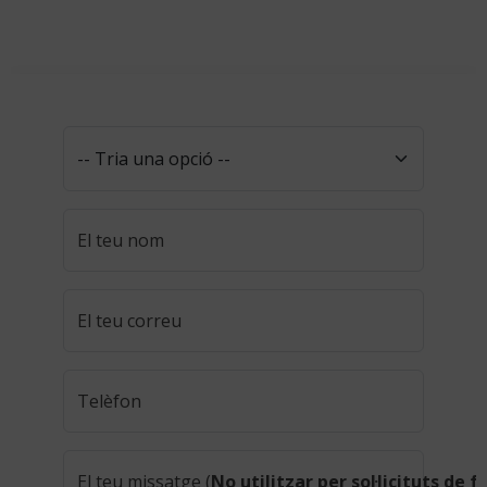
El teu nom
El teu correu
Telèfon
El teu missatge (
No utilitzar per sol·licituts de f