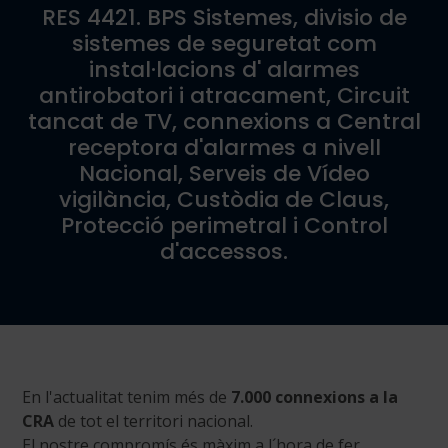
RES 4421. BPS Sistemes, divisio de
sistemes de seguretat com
instal·lacions d' alarmes
antirobatori i atracament, Circuit
tancat de TV, connexions a Central
receptora d'alarmes a nivell
Nacional, Serveis de Vídeo
vigilància, Custòdia de Claus,
Protecció perimetral i Control
d'accessos.
En l'actualitat tenim més de
7.000 connexions a la
CRA
de tot el territori nacional.
El nostre compromís és màxim a l´hora de fer