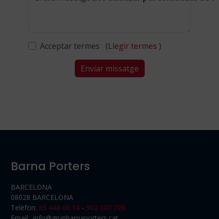
Acceptar termes (
Llegir termes
)
Enviar missatge
Barna Porters
BARCELONA
08028 BARCELONA
Telèfon:
93 448 00 14
-
902 107 720
Email: info@grupbarnaporters.cat