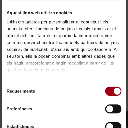
Aquest lloc web utilitza cookies
Utilitzem galetes per personalitzar el contingut i els
anuncis, oferir funcions de mitjans socials i analitzar el
trànsit del lloc. També compartim la informació sobre
com feu servir el nostre lloc amb els partners de mitjans
socials, de publicitat i d'anàlisis amb qui col·laborem. Al
seu torn, ells la poden combinar amb altres dades que
els hàgiu proporcionat o hagin recopilat a partir de l'ús
que heu fet dels seus serveis.
×
Selecció
Requeriments
de
Treballa amb nosaltres
consentiment
Preferències
Estadístiques